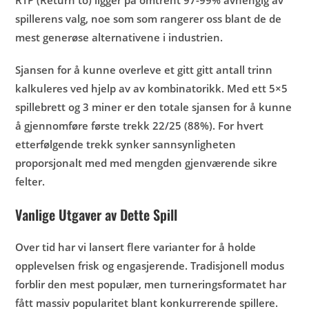
RTP (Return to) ligger på omtrent 97-99% avhengig av
spillerens valg, noe som som rangerer oss blant de de
mest generøse alternativene i industrien.
Sjansen for å kunne overleve et gitt gitt antall trinn
kalkuleres ved hjelp av av kombinatorikk. Med ett 5×5
spillebrett og 3 miner er den totale sjansen for å kunne
å gjennomføre første trekk 22/25 (88%). For hvert
etterfølgende trekk synker sannsynligheten
proporsjonalt med med mengden gjenværende sikre
felter.
Vanlige Utgaver av Dette Spill
Over tid har vi lansert flere varianter for å holde
opplevelsen frisk og engasjerende. Tradisjonell modus
forblir den mest populær, men turneringsformatet har
fått massiv popularitet blant konkurrerende spillere.