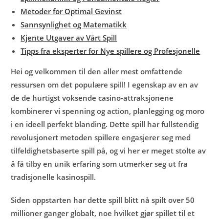
Metoder for Optimal Gevinst
Sannsynlighet og Matematikk
Kjente Utgaver av Vårt Spill
Tipps fra eksperter for Nye spillere og Profesjonelle
Hei og velkommen til den aller mest omfattende
ressursen om det populære spill! I egenskap av en av
de de hurtigst voksende casino-attraksjonene
kombinerer vi spenning og action, planlegging og moro
i en ideell perfekt blanding. Dette spill har fullstendig
revolusjonert metoden spillere engasjerer seg med
tilfeldighetsbaserte spill på, og vi her er meget stolte av
å få tilby en unik erfaring som utmerker seg ut fra
tradisjonelle kasinospill.
Siden oppstarten har dette spill blitt nå spilt over 50
millioner ganger globalt, noe hvilket gjør spillet til et