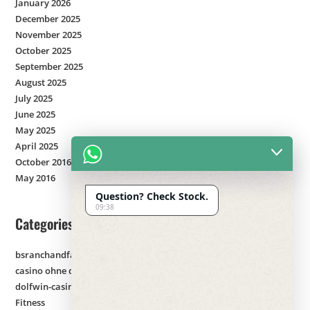
January 2026
December 2025
November 2025
October 2025
September 2025
August 2025
July 2025
June 2025
May 2025
April 2025
October 2016
May 2016
Question? Check Stock.
09:38
Categories
bsranchandfarm.com
casino ohne deutsche lizenz
dolfwin-casino
Fitness