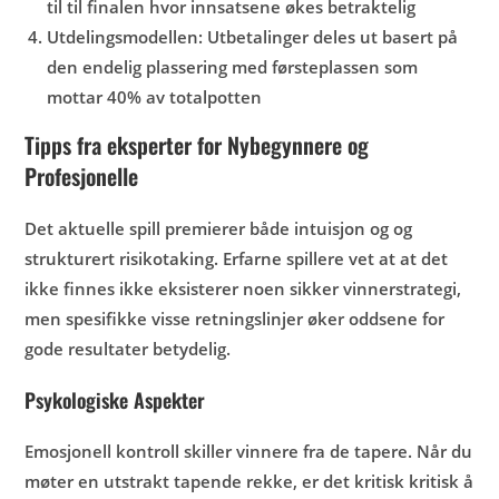
til til finalen hvor innsatsene økes betraktelig
Utdelingsmodellen:
Utbetalinger deles ut basert på
den endelig plassering med førsteplassen som
mottar 40% av totalpotten
Tipps fra eksperter for Nybegynnere og
Profesjonelle
Det aktuelle spill premierer både intuisjon og og
strukturert risikotaking. Erfarne spillere vet at at det
ikke finnes ikke eksisterer noen sikker vinnerstrategi,
men spesifikke visse retningslinjer øker oddsene for
gode resultater betydelig.
Psykologiske Aspekter
Emosjonell kontroll skiller vinnere fra de tapere. Når du
møter en utstrakt tapende rekke, er det kritisk kritisk å