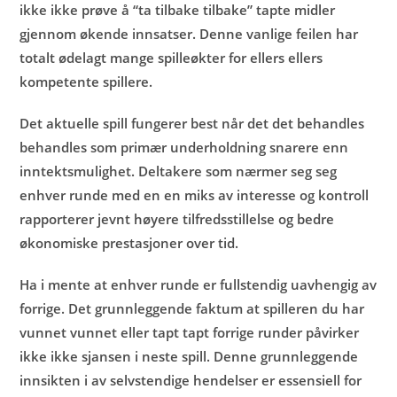
ikke ikke prøve å “ta tilbake tilbake” tapte midler
gjennom økende innsatser. Denne vanlige feilen har
totalt ødelagt mange spilleøkter for ellers ellers
kompetente spillere.
Det aktuelle spill fungerer best når det det behandles
behandles som primær underholdning snarere enn
inntektsmulighet. Deltakere som nærmer seg seg
enhver runde med en en miks av interesse og kontroll
rapporterer jevnt høyere tilfredsstillelse og bedre
økonomiske prestasjoner over tid.
Ha i mente at enhver runde er fullstendig uavhengig av
forrige. Det grunnleggende faktum at spilleren du har
vunnet vunnet eller tapt tapt forrige runder påvirker
ikke ikke sjansen i neste spill. Denne grunnleggende
innsikten i av selvstendige hendelser er essensiell for