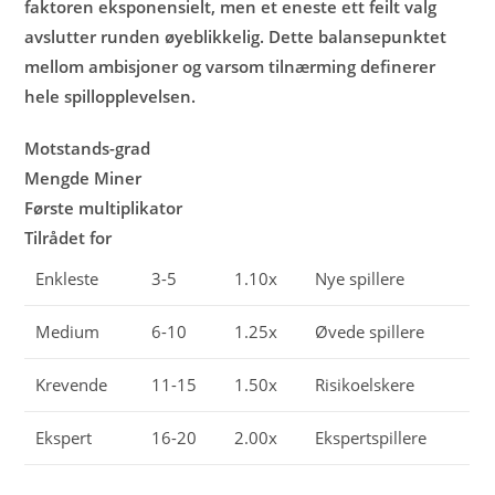
faktoren eksponensielt, men et eneste ett feilt valg
avslutter runden øyeblikkelig. Dette balansepunktet
mellom ambisjoner og varsom tilnærming definerer
hele spillopplevelsen.
Motstands-grad
Mengde Miner
Første multiplikator
Tilrådet for
Enkleste
3-5
1.10x
Nye spillere
Medium
6-10
1.25x
Øvede spillere
Krevende
11-15
1.50x
Risikoelskere
Ekspert
16-20
2.00x
Ekspertspillere