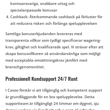
kontoansvariga, snabbare uttag och
specialanpassade bonusar
Cashback:
Återkommande cashback på förluster för
att reducera risken och förlänga spelupplevelsen
Samtliga bonuserbjudanden levereras med
transparenta villkor som tydligt specificerar wagering-
krav, giltighet och kvalificerade spel. Vi strävar efter att
skapa bonusvillkoren så användarvänliga som möjligt
med acceptabla omsättningskrav jämfört med
branschgenomsnittet.
Professionell Kundsupport 24/7 Runt
I Casoo förstår vi att tillgänglig och kompetent support
är grundläggande för en bra spelupplevelse. Detta
supportteam är tillgängligt 24 timmar om dygnet, sju