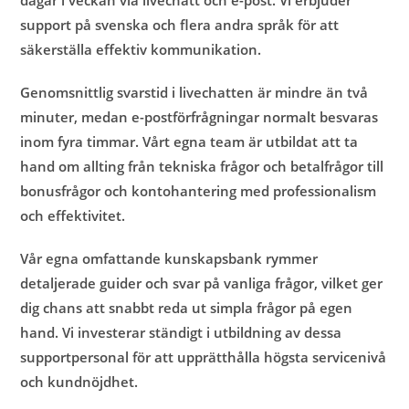
dagar i veckan via livechatt och e-post. Vi erbjuder
support på svenska och flera andra språk för att
säkerställa effektiv kommunikation.
Genomsnittlig svarstid i livechatten är mindre än två
minuter, medan e-postförfrågningar normalt besvaras
inom fyra timmar. Vårt egna team är utbildat att ta
hand om allting från tekniska frågor och betalfrågor till
bonusfrågor och kontohantering med professionalism
och effektivitet.
Vår egna omfattande kunskapsbank rymmer
detaljerade guider och svar på vanliga frågor, vilket ger
dig chans att snabbt reda ut simpla frågor på egen
hand. Vi investerar ständigt i utbildning av dessa
supportpersonal för att upprätthålla högsta servicenivå
och kundnöjdhet.