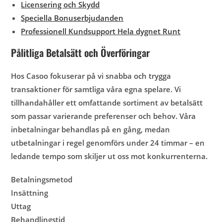
Licensering och Skydd
Speciella Bonuserbjudanden
Professionell Kundsupport Hela dygnet Runt
Pålitliga Betalsätt och Överföringar
Hos Casoo fokuserar på vi snabba och trygga
transaktioner för samtliga våra egna spelare. Vi
tillhandahåller ett omfattande sortiment av betalsätt
som passar varierande preferenser och behov. Våra
inbetalningar behandlas på en gång, medan
utbetalningar i regel genomförs under 24 timmar – en
ledande tempo som skiljer ut oss mot konkurrenterna.
Betalningsmetod
Insättning
Uttag
Behandlingstid