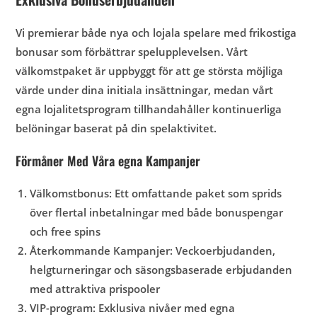
Vi premierar både nya och lojala spelare med frikostiga
bonusar som förbättrar spelupplevelsen. Vårt
välkomstpaket är uppbyggt för att ge största möjliga
värde under dina initiala insättningar, medan vårt
egna lojalitetsprogram tillhandahåller kontinuerliga
belöningar baserat på din spelaktivitet.
Förmåner Med Våra egna Kampanjer
Välkomstbonus:
Ett omfattande paket som sprids
över flertal inbetalningar med både bonuspengar
och free spins
Återkommande Kampanjer:
Veckoerbjudanden,
helgturneringar och säsongsbaserade erbjudanden
med attraktiva prispooler
VIP-program:
Exklusiva nivåer med egna