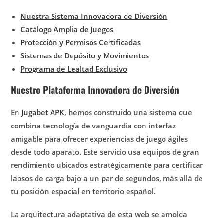
Nuestra Sistema Innovadora de Diversión
Catálogo Amplia de Juegos
Protección y Permisos Certificadas
Sistemas de Depósito y Movimientos
Programa de Lealtad Exclusivo
Nuestro Plataforma Innovadora de Diversión
En
Jugabet APK
, hemos construido una sistema que
combina tecnología de vanguardia con interfaz
amigable para ofrecer experiencias de juego ágiles
desde todo aparato. Este servicio usa equipos de gran
rendimiento ubicados estratégicamente para certificar
lapsos de carga bajo a un par de segundos, más allá de
tu posición espacial en territorio español.
La arquitectura adaptativa de esta web se amolda