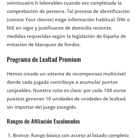
veinticuatro h laborables cuando vez completada la
comprobación de persona. Tal proceso de identificación
(conoce Your cliente) exige información habitual: DNI o
NIE en vigor y justificante de domicilio reciente,
medidas requeridas según la legislación de España de
evitación de blanqueo de fondos.
Programa de Lealtad Premium
Hemos creado un sistema de recompensas multinivel
donde cada jugada contribuye a acumular puntos
canjeables. Nuestra ratio es clara: por cada 100 euros
puestos generan 10 unidades de unidades de lealtad,
sin importar del juego escogido.
Rangos de Afiliación Escalonados
Bronce:
Rango básico con acceso al listado completo