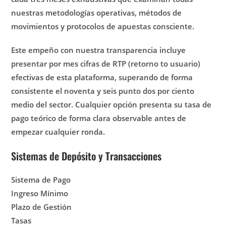
nuestras metodologías operativas, métodos de
movimientos y protocolos de apuestas consciente.
Este empeño con nuestra transparencia incluye
presentar por mes cifras de RTP (retorno to usuario)
efectivas de esta plataforma, superando de forma
consistente el noventa y seis punto dos por ciento
medio del sector. Cualquier opción presenta su tasa de
pago teórico de forma clara observable antes de
empezar cualquier ronda.
Sistemas de Depósito y Transacciones
Sistema de Pago
Ingreso Mínimo
Plazo de Gestión
Tasas