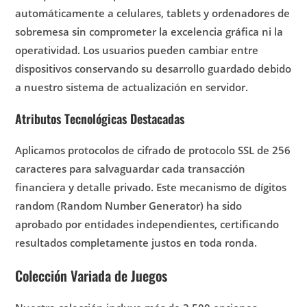
automáticamente a celulares, tablets y ordenadores de
sobremesa sin comprometer la excelencia gráfica ni la
operatividad. Los usuarios pueden cambiar entre
dispositivos conservando su desarrollo guardado debido
a nuestro sistema de actualización en servidor.
Atributos Tecnológicas Destacadas
Aplicamos protocolos de cifrado de protocolo SSL de 256
caracteres para salvaguardar cada transacción
financiera y detalle privado. Este mecanismo de dígitos
random (Random Number Generator) ha sido
aprobado por entidades independientes, certificando
resultados completamente justos en toda ronda.
Colección Variada de Juegos