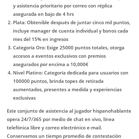
y asistencia prioritario por correo con réplica
asegurada en bajo de 4 hrs
Plata:
Obtenible después de juntar cinco mil puntos,
incluye manager de cuenta individual y bonos cada
mes del 15% en ingresos
Categoría Oro:
Exige 25000 puntos totales, otorga
accesos a eventos exclusivos con premios
asegurados por encima a 10,000€
Nivel Platino:
Categoría dedicada para usuarios con
100000 puntos, brinda topes de retirada
aumentados, presentes a medida y experiencias
exclusivas
Este conjunto de asistencia al jugador hispanohablante
opera 24/7/365 por medio de chat en vivo, línea
telefónica libre y correo electrónico e-mail.
Conservamos un tiempo promedio de contestación