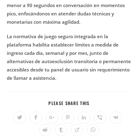
menor a 90 segundos en conversación en momentos
pico, enfocándonos en atender dudas técnicas y
monetarias con máxima agilidad.
La normativa de juego seguro integrada en la
plataforma habilita establecer límites a medida de
ingreso cada día, semanal y por mes, junto de
alternativas de autoexclusión transitoria o permanente
accesibles desde tu panel de usuario sin requerimiento
de llamar a asistencia.
PLEASE SHARE THIS