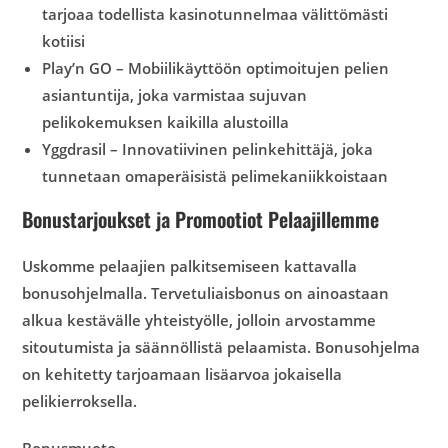
tarjoaa todellista kasinotunnelmaa välittömästi
kotiisi
Play’n GO
– Mobiilikäyttöön optimoitujen pelien
asiantuntija, joka varmistaa sujuvan
pelikokemuksen kaikilla alustoilla
Yggdrasil
– Innovatiivinen pelinkehittäjä, joka
tunnetaan omaperäisistä pelimekaniikkoistaan
Bonustarjoukset ja Promootiot Pelaajillemme
Uskomme pelaajien palkitsemiseen kattavalla
bonusohjelmalla. Tervetuliaisbonus on ainoastaan
alkua kestävälle yhteistyölle, jolloin arvostamme
sitoutumista ja säännöllistä pelaamista. Bonusohjelma
on kehitetty tarjoamaan lisäarvoa jokaisella
pelikierroksella.