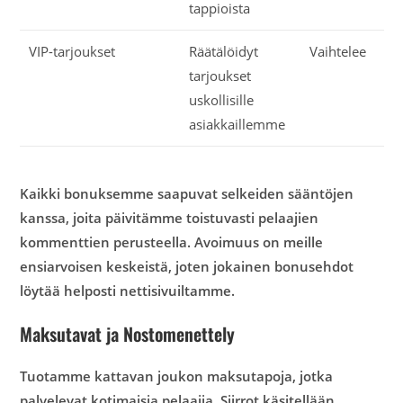
tappioista
VIP-tarjoukset
Räätälöidyt
Vaihtelee
tarjoukset
uskollisille
asiakkaillemme
Kaikki bonuksemme saapuvat selkeiden sääntöjen
kanssa, joita päivitämme toistuvasti pelaajien
kommenttien perusteella. Avoimuus on meille
ensiarvoisen keskeistä, joten jokainen bonusehdot
löytää helposti nettisivuiltamme.
Maksutavat ja Nostomenettely
Tuotamme kattavan joukon maksutapoja, jotka
palvelevat kotimaisia pelaajia. Siirrot käsitellään