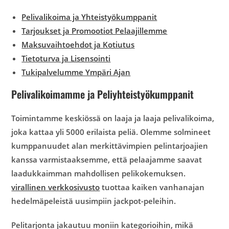
Pelivalikoima ja Yhteistyökumppanit
Tarjoukset ja Promootiot Pelaajillemme
Maksuvaihtoehdot ja Kotiutus
Tietoturva ja Lisensointi
Tukipalvelumme Ympäri Ajan
Pelivalikoimamme ja Peliyhteistyökumppanit
Toimintamme keskiössä on laaja ja laaja pelivalikoima,
joka kattaa yli 5000 erilaista peliä. Olemme solmineet
kumppanuudet alan merkittävimpien pelintarjoajien
kanssa varmistaaksemme, että pelaajamme saavat
laadukkaimman mahdollisen pelikokemuksen.
virallinen verkkosivusto
tuottaa kaiken vanhanajan
hedelmäpeleistä uusimpiin jackpot-peleihin.
Pelitarjonta jakautuu moniin kategorioihin, mikä