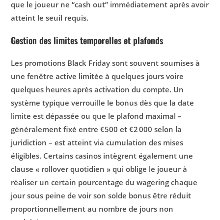
que le joueur ne “cash out” immédiatement après avoir
atteint le seuil requis.
Gestion des limites temporelles et plafonds
Les promotions Black Friday sont souvent soumises à
une fenêtre active limitée à quelques jours voire
quelques heures après activation du compte. Un
système typique verrouille le bonus dès que la date
limite est dépassée ou que le plafond maximal –
généralement fixé entre €500 et €2 000 selon la
juridiction – est atteint via cumulation des mises
éligibles. Certains casinos intègrent également une
clause « rollover quotidien » qui oblige le joueur à
réaliser un certain pourcentage du wagering chaque
jour sous peine de voir son solde bonus être réduit
proportionnellement au nombre de jours non