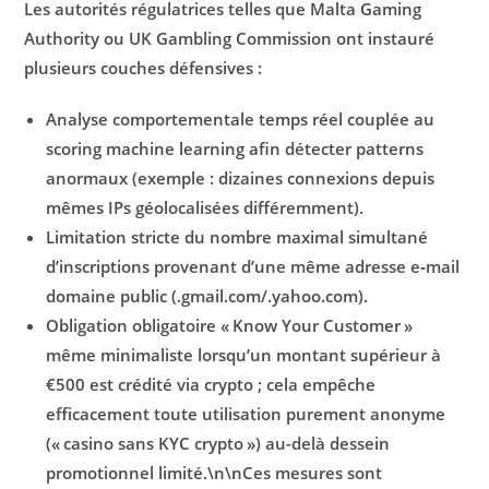
Les autorités régulatrices telles que Malta Gaming
Authority ou UK Gambling Commission ont instauré
plusieurs couches défensives :
Analyse comportementale temps réel couplée au
scoring machine learning afin détecter patterns
anormaux (exemple : dizaines connexions depuis
mêmes IPs géolocalisées différemment).
Limitation stricte du nombre maximal simultané
d’inscriptions provenant d’une même adresse e‑mail
domaine public (.gmail.com/.yahoo.com).
Obligation obligatoire « Know Your Customer »
même minimaliste lorsqu’un montant supérieur à
€500 est crédité via crypto ; cela empêche
efficacement toute utilisation purement anonyme
(« casino sans KYC crypto ») au-delà dessein
promotionnel limité.\n\nCes mesures sont