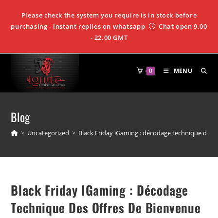
Please check the system you require is in stock before
purchasing - instant replies on whatsapp
Chat open 9.00
- 22.00 GMT
0
MENU
Blog
>
Uncategorized
>
Black Friday iGaming : décodage technique des of
Black Friday IGaming : Décodage
Technique Des Offres De Bienvenue