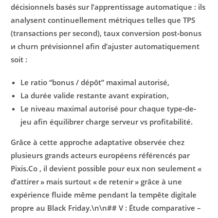
décisionnels basés sur l’apprentissage automatique : ils
analysent continuellement métriques telles que TPS
(transactions per second), taux conversion post‑bonus
и churn prévisionnel afin d’ajuster automatiquement
soit :
Le ratio “bonus / dépôt” maximal autorisé,
La durée valide restante avant expiration,
Le niveau maximal autorisé pour chaque type‐de‐
jeu afin équilibrer charge serveur vs profitabilité.
Grâce à cette approche adaptative observée chez
plusieurs grands acteurs européens référencés par
Pixis.Co , il devient possible pour eux non seulement «
d’attirer » mais surtout « de retenir » grâce à une
expérience fluide même pendant la tempête digitale
propre au Black Friday.\n\n## V : Étude comparative –