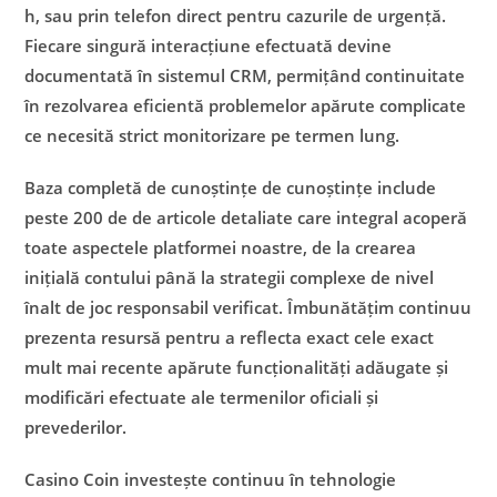
h, sau prin telefon direct pentru cazurile de urgență.
Fiecare singură interacțiune efectuată devine
documentată în sistemul CRM, permițând continuitate
în rezolvarea eficientă problemelor apărute complicate
ce necesită strict monitorizare pe termen lung.
Baza completă de cunoștințe de cunoștințe include
peste 200 de de articole detaliate care integral acoperă
toate aspectele platformei noastre, de la crearea
inițială contului până la strategii complexe de nivel
înalt de joc responsabil verificat. Îmbunătățim continuu
prezenta resursă pentru a reflecta exact cele exact
mult mai recente apărute funcționalități adăugate și
modificări efectuate ale termenilor oficiali și
prevederilor.
Casino Coin investește continuu în tehnologie