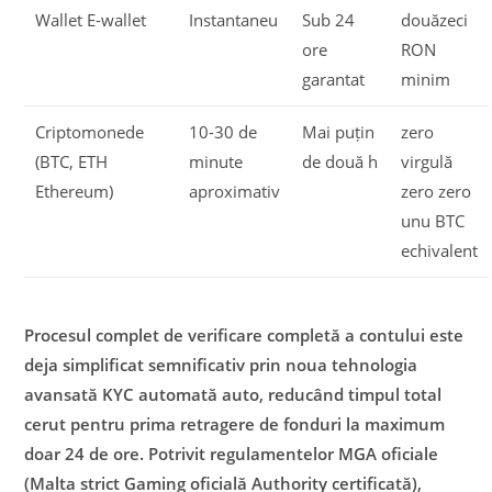
Wallet E-wallet
Instantaneu
Sub 24
douăzeci
ore
RON
garantat
minim
Criptomonede
10-30 de
Mai puțin
zero
(BTC, ETH
minute
de două h
virgulă
Ethereum)
aproximativ
zero zero
unu BTC
echivalent
Procesul complet de verificare completă a contului este
deja simplificat semnificativ prin noua tehnologia
avansată KYC automată auto, reducând timpul total
cerut pentru prima retragere de fonduri la maximum
doar 24 de ore. Potrivit regulamentelor MGA oficiale
(Malta strict Gaming oficială Authority certificată),