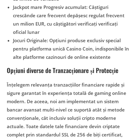
Jackpot mare Progresiv acumulat:
Câștiguri
crescânde care frecvent depășesc regulat frecvent
un milion EUR, cu câștigători verificați verificați
oficial lunar
Jocuri Originale:
Opțiuni produse exclusiv special
pentru platforma unică Casino Coin, indisponibile în
alte platforme cazinouri de online existente
Opțiuni diverse de Tranzacționare și Protecție
Înțelegem relevanța tranzacțiilor financiare rapide și
sigure garantat în experiența totală de gaming online
modern. De aceea, noi am implementat un sistem
bancar avansat multi-nivel ce suportă atât și metode
convenționale, cât inclusiv soluții cripto moderne
actuale. Toate datele tale financiare devin criptate
complet prin standardul SSL de 256 de biți certificat,