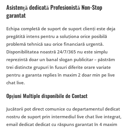
Asistență dedicată Profesionistă Non-Stop
garantat
Echipa completă de suport de suport clienți este deja
pregătită intens pentru a soluționa orice posibilă
problemă tehnică sau orice financiară urgentă.
Disponibilitatea noastră 24/7/365 nu este simplu
reprezintă doar un banal slogan publicitar – păstrăm
trei distincte grupuri în fusuri diferite orare variate
pentru a garanta replies în maxim 2 doar min pe live
chat live.
Opțiuni Multiple disponibile de Contact
Jucătorii pot direct comunice cu departamentul dedicat
nostru de suport prin intermediul live chat live integrat,
email dedicat dedicat cu răspuns garantat în 4 maxim