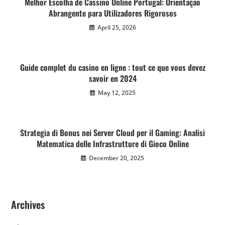
Melhor Escolha de Cassino Online Portugal: Orientação
Abrangente para Utilizadores Rigorosos
April 25, 2026
Guide complet du casino en ligne : tout ce que vous devez
savoir en 2024
May 12, 2025
Strategia di Bonus nei Server Cloud per il Gaming: Analisi
Matematica delle Infrastrutture di Gioco Online
December 20, 2025
Archives