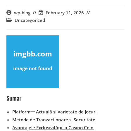
wp-blog
February 11, 2026
Uncategorized
Sumar
Platform㇐ Actuală și Varietate de Jocuri
Metode de Tranzacționare și Securitate
Avantajele Exclusivității la Casino Coin