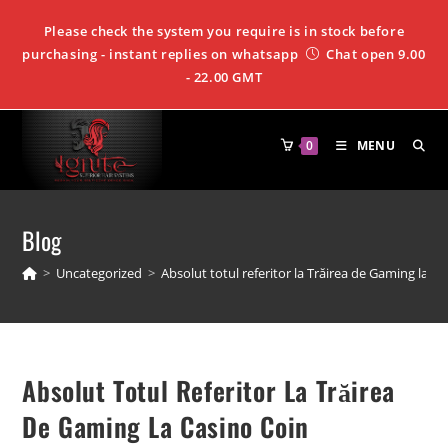
Please check the system you require is in stock before
purchasing - instant replies on whatsapp
Chat open 9.00
- 22.00 GMT
0
MENU
Blog
>
Uncategorized
>
Absolut totul referitor la Trăirea de Gaming la C
Absolut Totul Referitor La Trăirea
De Gaming La Casino Coin