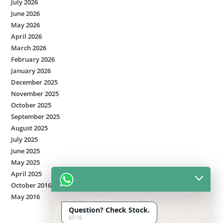
July 2026
June 2026
May 2026
April 2026
March 2026
February 2026
January 2026
December 2025
November 2025
October 2025
September 2025
August 2025
July 2025
June 2025
May 2025
April 2025
October 2016
May 2016
Question? Check Stock.
05:16