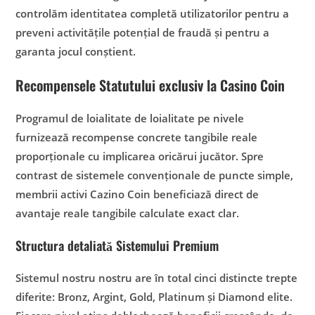
controlăm identitatea completă utilizatorilor pentru a
preveni activitățile potențial de fraudă și pentru a
garanta jocul conștient.
Recompensele Statutului exclusiv la Casino Coin
Programul de loialitate de loialitate pe nivele
furnizează recompense concrete tangibile reale
proporționale cu implicarea oricărui jucător. Spre
contrast de sistemele convenționale de puncte simple,
membrii activi Cazino Coin beneficiază direct de
avantaje reale tangibile calculate exact clar.
Structura detaliată Sistemului Premium
Sistemul nostru nostru are în total cinci distincte trepte
diferite: Bronz, Argint, Gold, Platinum și Diamond elite.