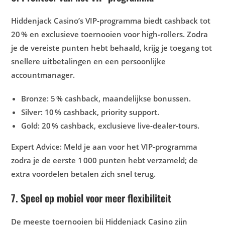
Hiddenjack Casino’s VIP‑programma biedt cashback tot
20 % en exclusieve toernooien voor high‑rollers. Zodra
je de vereiste punten hebt behaald, krijg je toegang tot
snellere uitbetalingen en een persoonlijke
accountmanager.
Bronze:
5 % cashback, maandelijkse bonussen.
Silver:
10 % cashback, priority support.
Gold:
20 % cashback, exclusieve live‑dealer‑tours.
Expert Advice:
Meld je aan voor het VIP‑programma
zodra je de eerste 1 000 punten hebt verzameld; de
extra voordelen betalen zich snel terug.
7. Speel op mobiel voor meer flexibiliteit
De meeste toernooien bij Hiddenjack Casino zijn