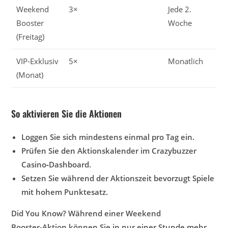
Weekend
3×
Jede 2.
Booster
Woche
(Freitag)
VIP‑Exklusiv
5×
Monatlich
(Monat)
So aktivieren Sie die Aktionen
Loggen Sie sich mindestens einmal pro Tag ein.
Prüfen Sie den Aktionskalender im Crazybuzzer
Casino‑Dashboard.
Setzen Sie während der Aktionszeit bevorzugt Spiele
mit hohem Punktesatz.
Did You Know? Während einer Weekend
Booster‑Aktion können Sie in nur einer Stunde mehr