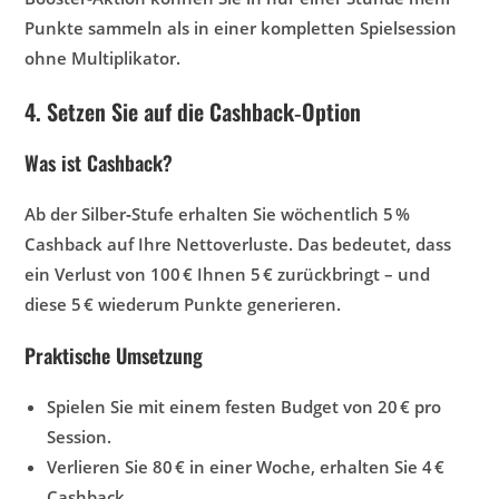
Punkte sammeln als in einer kompletten Spielsession
ohne Multiplikator.
4. Setzen Sie auf die Cashback‑Option
Was ist Cashback?
Ab der Silber‑Stufe erhalten Sie wöchentlich 5 %
Cashback auf Ihre Nettoverluste. Das bedeutet, dass
ein Verlust von 100 € Ihnen 5 € zurückbringt – und
diese 5 € wiederum Punkte generieren.
Praktische Umsetzung
Spielen Sie mit einem festen Budget von 20 € pro
Session.
Verlieren Sie 80 € in einer Woche, erhalten Sie 4 €
Cashback.