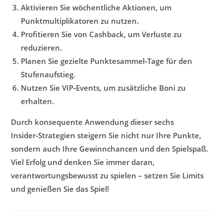
Aktivieren Sie wöchentliche Aktionen, um
Punktmultiplikatoren zu nutzen.
Profitieren Sie von Cashback, um Verluste zu
reduzieren.
Planen Sie gezielte Punktesammel‑Tage für den
Stufenaufstieg.
Nutzen Sie VIP‑Events, um zusätzliche Boni zu
erhalten.
Durch konsequente Anwendung dieser sechs
Insider‑Strategien steigern Sie nicht nur Ihre Punkte,
sondern auch Ihre Gewinnchancen und den Spielspaß.
Viel Erfolg und denken Sie immer daran,
verantwortungsbewusst zu spielen – setzen Sie Limits
und genießen Sie das Spiel!