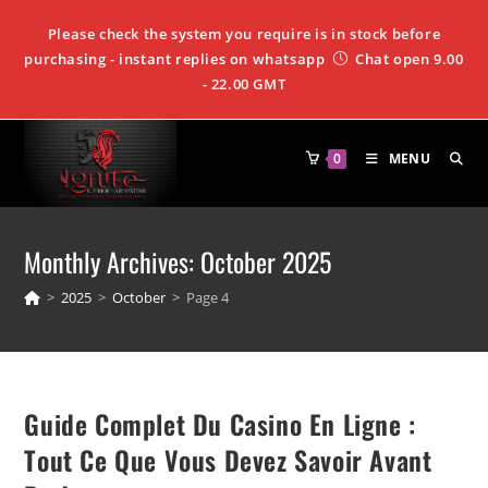
Please check the system you require is in stock before
purchasing - instant replies on whatsapp
Chat open 9.00
- 22.00 GMT
0
MENU
Monthly Archives: October 2025
>
2025
>
October
>
Page 4
Guide Complet Du Casino En Ligne :
Tout Ce Que Vous Devez Savoir Avant