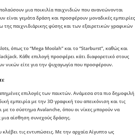
απολαύσουν μια ποικιλία παιχνιδιών που ανανεώνονται
ουν είναι γεμάτα δράση και προσφέρουν μοναδικές εμπειρίες
ω της παιχνιδιάρικης φύσης και των εξαιρετικών γραφικών
ts, όπως το “Mega Moolah” και το “Starburst”, καθώς και
lackjack. Κάθε επιλογή προσφέρει κάτι διαφορετικό στους
λων νικών είτε για την ψυχαγωγία που προσφέρουν.
τε
αγαπημένες επιλογές των παικτών. Ανάμεσα στα πιο δημοφιλή
δική εμπειρία με την 3D γραφική του απεικόνιση και τις
ι με το σύστημα Avalanche, όπου οι νίκες μπορούν να
 μια αίσθηση συνεχούς δράσης.
ου κλέβει τις εντυπώσεις. Με την αρχαία Αίγυπτο ως