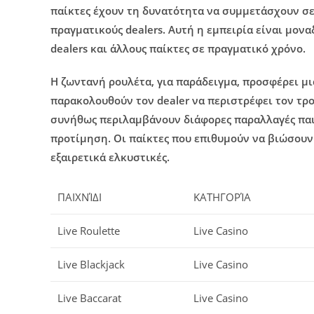
παίκτες έχουν τη δυνατότητα να συμμετάσχουν σε ζ
πραγματικούς dealers. Αυτή η εμπειρία είναι μον
dealers και άλλους παίκτες σε πραγματικό χρόνο.
Η ζωντανή ρουλέτα, για παράδειγμα, προσφέρει μι
παρακολουθούν τον dealer να περιστρέφει τον τροχ
συνήθως περιλαμβάνουν διάφορες παραλλαγές παιχ
προτίμηση. Οι παίκτες που επιθυμούν να βιώσουν 
εξαιρετικά ελκυστικές.
ΠΑΙΧΝΊΔΙ
ΚΑΤΗΓΟΡΊΑ
Live Roulette
Live Casino
Live Blackjack
Live Casino
Live Baccarat
Live Casino