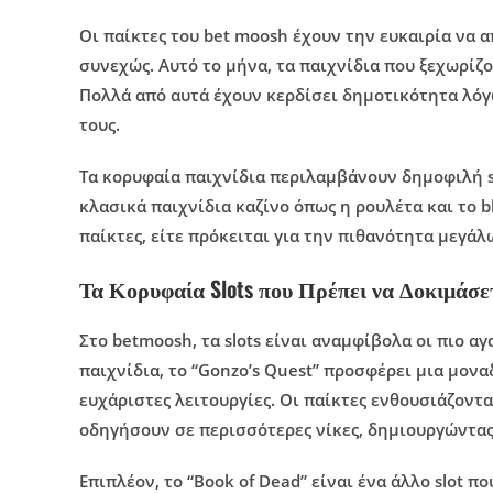
Οι παίκτες του bet moosh έχουν την ευκαιρία να 
συνεχώς. Αυτό το μήνα, τα παιχνίδια που ξεχωρίζ
Πολλά από αυτά έχουν κερδίσει δημοτικότητα λόγ
τους.
Τα κορυφαία παιχνίδια περιλαμβάνουν δημοφιλή slo
κλασικά παιχνίδια καζίνο όπως η ρουλέτα και το b
παίκτες, είτε πρόκειται για την πιθανότητα μεγά
Τα Κορυφαία Slots που Πρέπει να Δοκιμάσε
Στο betmoosh, τα slots είναι αναμφίβολα οι πιο 
παιχνίδια, το “Gonzo’s Quest” προσφέρει μια μονα
ευχάριστες λειτουργίες. Οι παίκτες ενθουσιάζοντα
οδηγήσουν σε περισσότερες νίκες, δημιουργώντας
Επιπλέον, το “Book of Dead” είναι ένα άλλο slot π