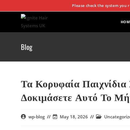
Please check the system you r
HOM
Blog
Τα Κορυφαία Παιχνίδια
Δοκιμάσετε Αυτό Το Μή
wp-blog
May 18, 2026
Uncategoriz