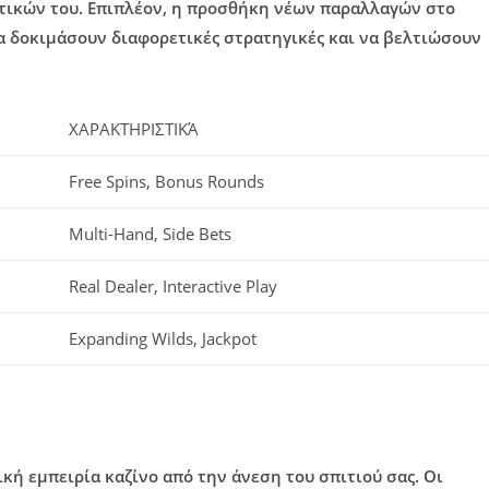
τικών του. Επιπλέον, η προσθήκη νέων παραλλαγών στο
να δοκιμάσουν διαφορετικές στρατηγικές και να βελτιώσουν
ΧΑΡΑΚΤΗΡΙΣΤΙΚΆ
Free Spins, Bonus Rounds
Multi-Hand, Side Bets
Real Dealer, Interactive Play
Expanding Wilds, Jackpot
ική εμπειρία καζίνο από την άνεση του σπιτιού σας. Οι